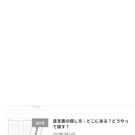
🏵 認知症に備える安心講座 開催のお知ら
任意後見・家族信託
せ 🏵
2025年11月4日
認知症になっても家族が預金を引き出せ
任意後見・家族信託
る！？ ～銀行の「予約型代理人」「代
理人指名手続」「代理人予約」という新
しい備え～
2025年5月24日
遺言書を書く前に知っておきたい、「遺
遺言書
留分」とは？
2025年3月24日
遺言書の探し方：どこにある？どうやっ
遺言書
て探す？
2025年2月16日