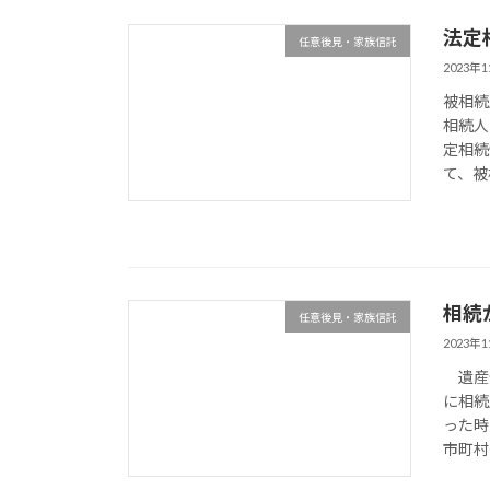
法定
任意後見・家族信託
2023年
被相続
相続人
定相続
て、被
相続
任意後見・家族信託
2023年
遺産分
に相続
った時
市町村