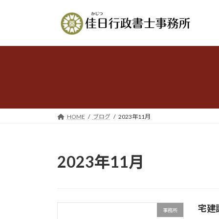
コ
ナ
ン
ビ
テ
ゲ
ン
ー
ツ
シ
へ
ョ
ス
ン
キ
に
ッ
移
プ
動
HOME
ブログ
2023年11月
2023年11月
宅建
事務所