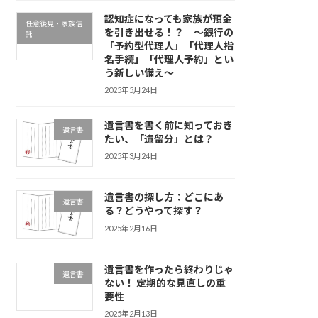
認知症になっても家族が預金
任意後見・家族信
を引き出せる！？ ～銀行の
託
「予約型代理人」「代理人指
名手続」「代理人予約」とい
う新しい備え～
2025年5月24日
遺言書を書く前に知っておき
遺言書
たい、「遺留分」とは？
2025年3月24日
遺言書の探し方：どこにあ
遺言書
る？どうやって探す？
2025年2月16日
遺言書を作ったら終わりじゃ
遺言書
ない！ 定期的な見直しの重
要性
2025年2月13日