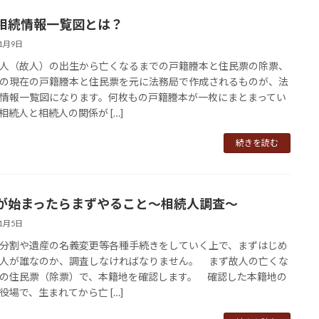
相続情報一覧図とは？
11月9日
人（故人）の出生から亡くなるまでの戸籍謄本と住民票の除票、
の現在の戸籍謄本と住民票を元に法務局で作成されるものが、法
情報一覧図になります。何枚もの戸籍謄本が一枚にまとまってい
相続人と相続人の関係が […]
続きを読む
が始まったらまずやること～相続人調査～
11月5日
割や遺産の名義変更等各種手続きをしていく上で、まずはじめ
人が誰なのか、調査しなければなりません。 まず故人の亡くな
の住民票（除票）で、本籍地を確認します。 確認した本籍地の
役場で、生まれてから亡 […]